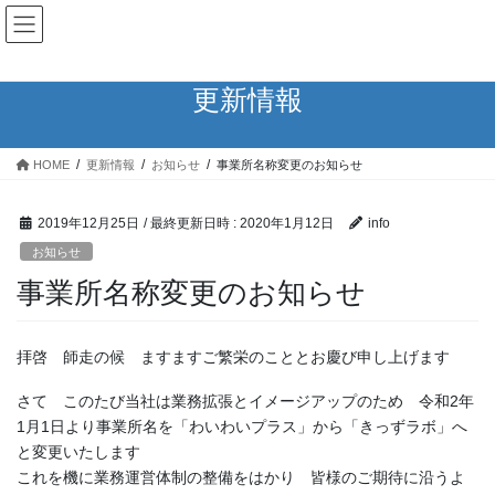
コ
ナ
ン
ビ
テ
ゲ
ン
ー
更新情報
ツ
シ
へ
ョ
ス
ン
HOME
更新情報
お知らせ
事業所名称変更のお知らせ
キ
に
ッ
移
プ
動
2019年12月25日
/ 最終更新日時 :
2020年1月12日
info
お知らせ
事業所名称変更のお知らせ
拝啓 師走の候 ますますご繁栄のこととお慶び申し上げます
さて このたび当社は業務拡張とイメージアップのため 令和2年
1月1日より事業所名を「わいわいプラス」から「きっずラボ」へ
と変更いたします
これを機に業務運営体制の整備をはかり 皆様のご期待に沿うよ