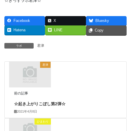
☆きっずラボ君津☆
Facebook
X
Bluesky
Hatena
LINE
Copy
君津
ラボ
君津
前の記事
☆起き上がりこぼし第2弾☆
2021年4月8日
ひまわり