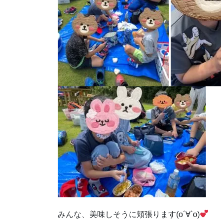
みんな、美味しそうに頬張ります(о´∀`о)