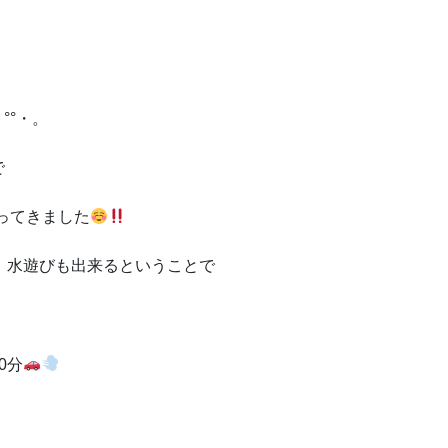
°°・。
で
行ってきました
、水遊びも出来るということで
0分