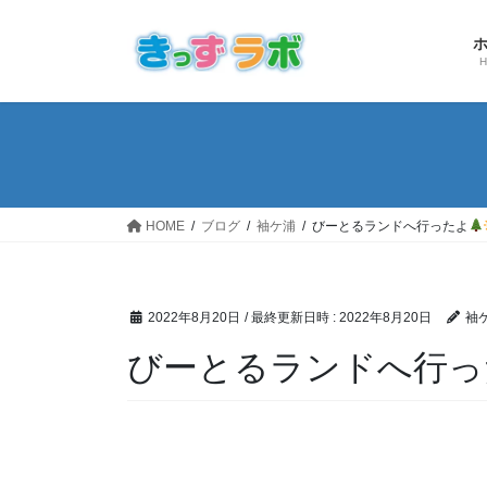
コ
ナ
ン
ビ
テ
ゲ
ン
ー
ツ
シ
へ
ョ
ス
ン
キ
に
ッ
移
HOME
ブログ
袖ケ浦
びーとるランドへ行ったよ
プ
動
2022年8月20日
/ 最終更新日時 :
2022年8月20日
袖
びーとるランドへ行っ