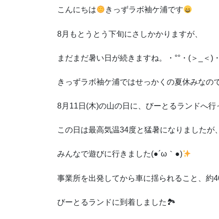
こんにちは
きっずラボ袖ケ浦です
8月もとうとう下旬にさしかかりますが、
まだまだ暑い日が続きますね。・°°・(＞_＜)・
きっずラボ袖ケ浦ではせっかくの夏休みなの
8月11日(木)の山の日に、びーとるランドへ
この日は最高気温34度と猛暑になりましたが
みんなで遊びに行きました(●´ω｀●)
事業所を出発してから車に揺られること、約4
びーとるランドに到着しました🏞