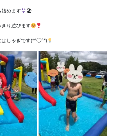
ら始めます
🏖
っきり遊びます
ゃぎです(*^◯^*)