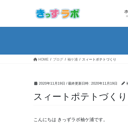
コ
ナ
ン
ビ
テ
ゲ
ン
ー
ツ
シ
へ
ョ
ス
ン
キ
に
ッ
移
HOME
ブログ
袖ケ浦
スィートポテトづくり
プ
動
2020年11月19日
/ 最終更新日時 :
2020年11月19日
スィートポテトづくり
こんにちは きっずラボ袖ケ浦です。