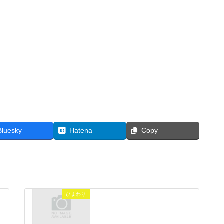
Bluesky
Hatena
Copy
ひまわり