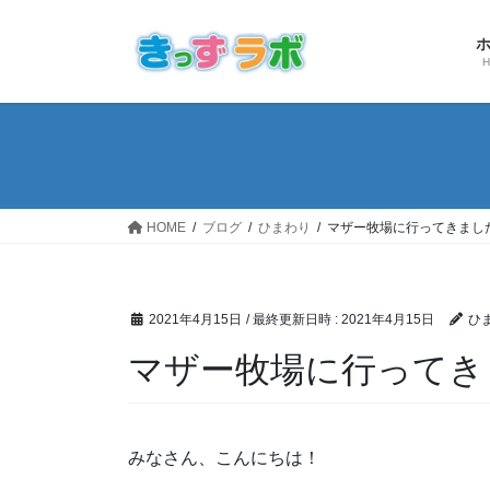
コ
ナ
ン
ビ
テ
ゲ
ン
ー
ツ
シ
へ
ョ
ス
ン
キ
に
ッ
移
HOME
ブログ
ひまわり
マザー牧場に行ってきまし
プ
動
2021年4月15日
/ 最終更新日時 :
2021年4月15日
ひ
マザー牧場に行ってき
みなさん、こんにちは！