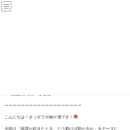
コ
ナ
ン
ビ
テ
ゲ
ン
ー
ブログ
ツ
シ
へ
ョ
ス
ン
HOME
ブログ
袖ケ浦
避難訓練（地震）
キ
に
ッ
移
プ
動
2026年2月18日
/ 最終更新日時 :
2026年2月18日
袖ケ浦
袖ケ浦
避難訓練（地震）
避難訓練を行いました！
ーーーーーーーーーーーーーーーーーーー
こんにちは！きっずラボ袖ケ浦です！
今回は「地震が起きたとき、どう動けば助かるか」をテーマに、