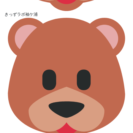
きっずラボ袖ケ浦