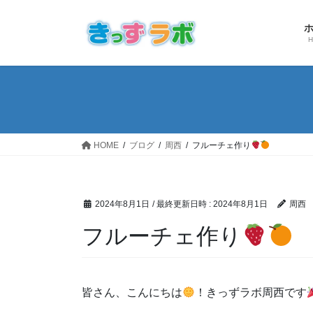
コ
ナ
ン
ビ
テ
ゲ
ン
ー
ツ
シ
へ
ョ
ス
ン
キ
に
ッ
移
HOME
ブログ
周西
フルーチェ作り
プ
動
2024年8月1日
/ 最終更新日時 :
2024年8月1日
周西
フルーチェ作り
皆さん、こんにちは
！きっずラボ周西です