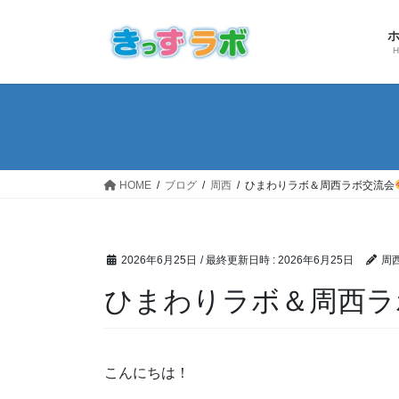
コ
ナ
ン
ビ
テ
ゲ
ン
ー
ツ
シ
へ
ョ
ス
ン
キ
に
ッ
移
HOME
ブログ
周西
ひまわりラボ＆周西ラボ交流会
プ
動
2026年6月25日
/ 最終更新日時 :
2026年6月25日
周
ひまわりラボ＆周西ラ
こんにちは！