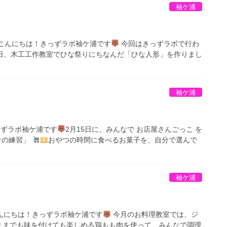
袖ケ浦
こんにちは！きっずラボ袖ケ浦です
今回はきっずラボで行わ
2日、木工工作教室でひな祭りにちなんだ「ひな人形」を作りまし
袖ケ浦
ずラボ袖ケ浦です
2月15日に、みんなで お店屋さんごっこ を
計の練習」
おやつの時間に食べるお菓子を、自分で選んで
袖ケ浦
んにちは！きっずラボ袖ケ浦です
今月のお料理教室では、ジ
ままでも味を付けても楽しめる鶏もも肉を使って、みんなで調理