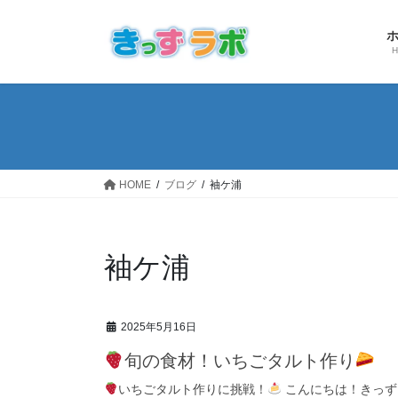
コ
ナ
ン
ビ
テ
ゲ
ン
ー
ツ
シ
へ
ョ
ス
ン
キ
に
ッ
移
HOME
ブログ
袖ケ浦
プ
動
袖ケ浦
2025年5月16日
旬の食材！いちごタルト作り
いちごタルト作りに挑戦！
こんにちは！きっず