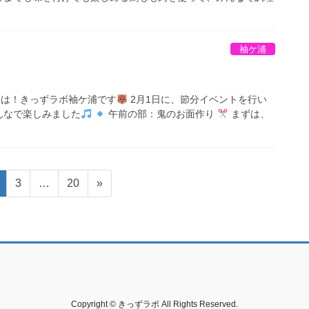
袖ケ浦
は！きっずラボ袖ケ浦です
2月1日に、節分イベントを行い
んなで楽しみました
午前の部：鬼のお面作り
まずは、
固
固
固
3
…
20
»
定
定
定
ペ
ペ
ペ
ー
ー
ー
ジ
ジ
ジ
Copyright © きっずラボ All Rights Reserved.