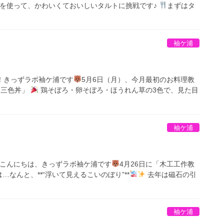
を使って、かわいくておいしいタルトに挑戦です♪
まずはタ
袖ケ浦
！きっずラボ袖ケ浦です
5月6日（月）、今月最初のお料理教
！三色丼」
鶏そぼろ・卵そぼろ・ほうれん草の3色で、見た目
袖ケ浦
こんにちは、きっずラボ袖ケ浦です
4月26日に「木工工作教
なんと、**“浮いて見えるこいのぼり”**
去年は磁石の引
袖ケ浦