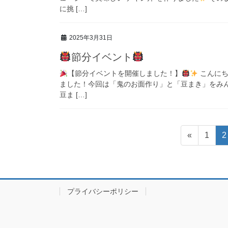
に挑 […]
2025年3月31日
節分イベント
【節分イベントを開催しました！】
こんにち
ました！今回は「鬼のお面作り」と「豆まき」をみ
豆ま […]
投
固
«
1
2
稿
定
ペ
の
ー
ペ
ジ
プライバシーポリシー
ー
ジ