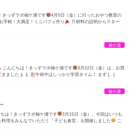
！きっずラボ袖ケ浦です
4月5日（金）に行ったおやつ教室の
お手軽！大満足！ミニパフェ作り
材料の説明からスター
袖ケ浦
こんにちは！きっずラボ袖ケ浦です
3月22日（金）は、お買
てきました
午前中はしっかり学習タイム！ まず […]
袖ケ浦
～
ちは！きっずラボ袖ケ浦です
3月15日（金）、今回はいつも
た料理をみんなでいただく「子ども食堂」を開催しました
こ