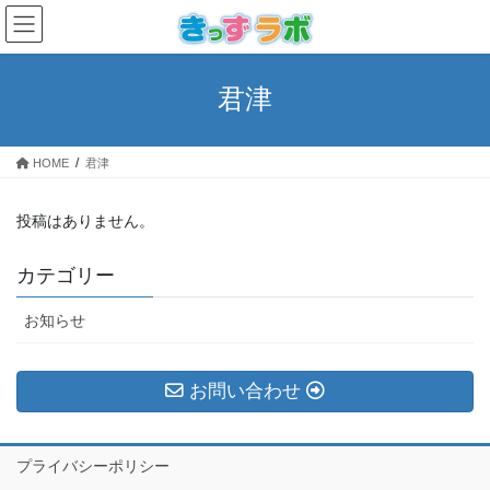
コ
ナ
ン
ビ
テ
ゲ
ン
ー
君津
ツ
シ
へ
ョ
ス
ン
HOME
君津
キ
に
ッ
移
プ
動
投稿はありません。
カテゴリー
お知らせ
お問い合わせ
プライバシーポリシー