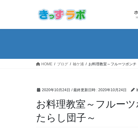
コ
ナ
ン
ビ
テ
ゲ
ン
ー
ツ
シ
へ
ョ
ス
ン
キ
に
ッ
移
HOME
ブログ
袖ケ浦
お料理教室～フルーツポンチ
プ
動
2020年10月24日
/ 最終更新日時 :
2020年10月24日
お料理教室～フルーツ
たらし団子～