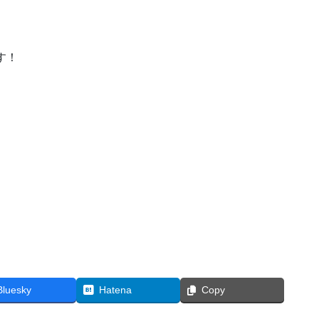
す！
Bluesky
Hatena
Copy