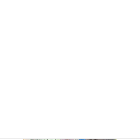
しぼりたてのはちみつを試食！ウマーイ！
しぼりたての美味しさにはちみつ王子さんにおかわりをおねだり
しちゃいました！