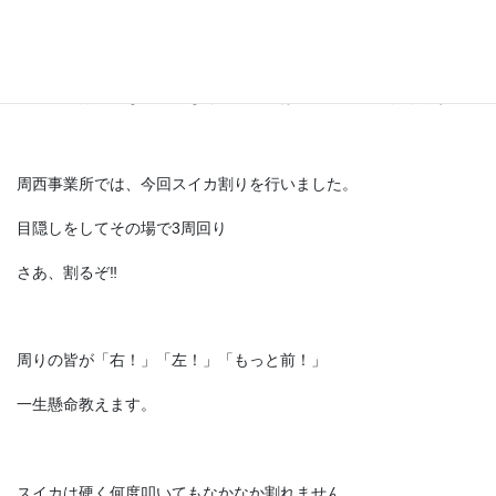
熱中症予防のため小まめに水分補給の声かけ等を徹底して子供た
ちが元気に過ごせるよう職員一同気を引き締めて日々過ごしてお
ります。
子供たちは暑さなど関係なく元気いっぱいに過ごしております。
周西事業所では、今回スイカ割りを行いました。
目隠しをしてその場で3周回り
さあ、割るぞ‼︎
周りの皆が「右！」「左！」「もっと前！」
一生懸命教えます。
スイカは硬く何度叩いてもなかなか割れません。