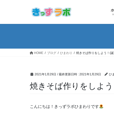
コ
ナ
ン
ビ
テ
ゲ
ン
ー
ツ
シ
へ
ョ
ス
ン
キ
に
ッ
移
HOME
ブログ
ひまわり
焼きそば作りをしよう！(誕
プ
動
2021年1月29日
/ 最終更新日時 :
2021年1月29日
ひ
焼きそば作りをしよう！
こんにちは！きっずラボひまわりです