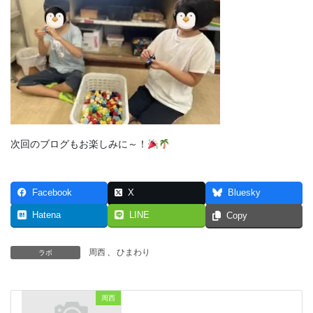
次回のブログもお楽しみに～！
Facebook
X
Bluesky
Hatena
LINE
Copy
周西
、
ひまわり
ラボ
周西