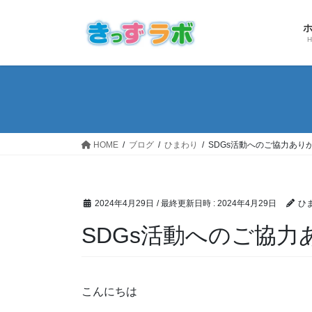
コ
ナ
ン
ビ
テ
ゲ
ン
ー
ツ
シ
へ
ョ
ス
ン
キ
に
ッ
移
HOME
ブログ
ひまわり
SDGs活動へのご協力あり
プ
動
2024年4月29日
/ 最終更新日時 :
2024年4月29日
ひ
SDGs活動へのご協
こんにちは