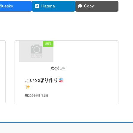
Bluesky
Hatena
Copy
周西
次の記事
こいのぼり作り
2024年5月1日