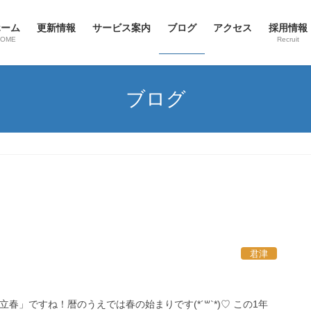
ホーム
更新情報
サービス案内
ブログ
アクセス
採用情報
HOME
Recruit
ブログ
君津
春」ですね！暦のうえでは春の始まりです(*´꒳`*)♡ この1年