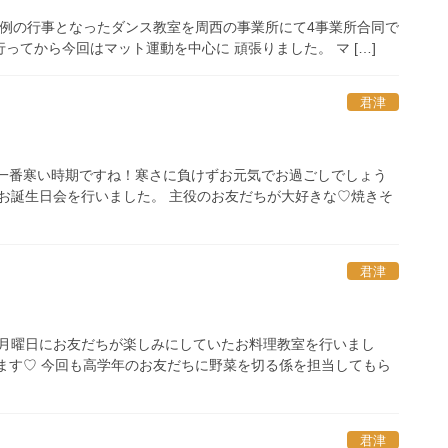
恒例の行事となったダンス教室を周西の事業所にて4事業所合同で
り行ってから今回はマット運動を中心に 頑張りました。 マ […]
君津
で一番寒い時期ですね！寒さに負けずお元気でお過ごしでしょう
☆お誕生日会を行いました。 主役のお友だちが大好きな♡焼きそ
君津
の月曜日にお友だちが楽しみにしていたお料理教室を行いまし
ます♡ 今回も高学年のお友だちに野菜を切る係を担当してもら
君津