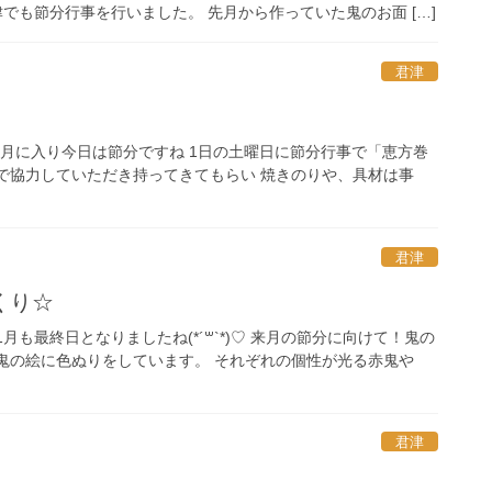
でも節分行事を行いました。 先月から作っていた鬼のお面 […]
君津
♡ 2月に入り今日は節分ですね 1日の土曜日に節分行事で「恵方巻
で協力していただき持ってきてもらい 焼きのりや、具材は事
君津
くり☆
も最終日となりましたね(*´꒳`*)♡ 来月の節分に向けて！鬼の
鬼の絵に色ぬりをしています。 それぞれの個性が光る赤鬼や
君津