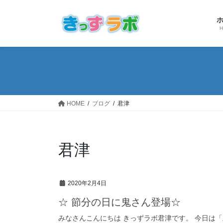
コ
ナ
ン
ビ
テ
ゲ
ン
ー
ツ
シ
へ
ョ
ス
ン
キ
に
ッ
移
HOME
ブログ
君津
プ
動
君津
2020年2月4日
☆ 節分の日に鬼さん登場☆
みなさんこんにちは きっずラボ君津です。 今日は「立